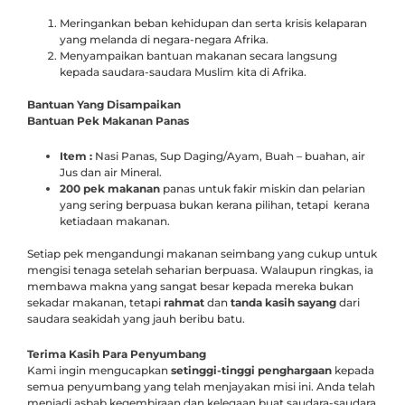
Meringankan beban kehidupan dan serta krisis kelaparan
yang melanda di negara-negara Afrika.
Menyampaikan bantuan makanan secara langsung
kepada saudara-saudara Muslim kita di Afrika.
Bantuan Yang Disampaikan
Bantuan Pek Makanan Panas
Item :
Nasi Panas, Sup Daging/Ayam, Buah – buahan, air
Jus dan air Mineral.
200 pek makanan
panas untuk fakir miskin dan pelarian
yang sering berpuasa bukan kerana pilihan, tetapi kerana
ketiadaan makanan.
Setiap pek mengandungi makanan seimbang yang cukup untuk
mengisi tenaga setelah seharian berpuasa. Walaupun ringkas, ia
membawa makna yang sangat besar kepada mereka bukan
sekadar makanan, tetapi
rahmat
dan
tanda kasih sayang
dari
saudara seakidah yang jauh beribu batu.
Terima Kasih Para Penyumbang
Kami ingin mengucapkan
setinggi-tinggi penghargaan
kepada
semua penyumbang yang telah menjayakan misi ini. Anda telah
menjadi asbab kegembiraan dan kelegaan buat saudara-saudara