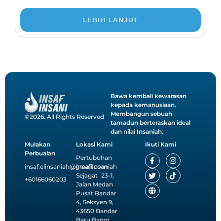
LEBIH LANJUT
Bawa kembali kewarasan
kepada kemanusiaan.
Membangun sebuah
©2026. All Rights Reserved
tamadun berteraskan ideal
dan nilai Insaniah.
Mulakan
Lokasi Kami
Ikuti Kami
Perbualan
F
T
G
I
T
Pertubuhan
a
w
l
n
i
insaf.elinsaniah@gmail.com
Insaf Insaniah
c
i
o
s
k
Sejagat 23-1,
e
t
b
t
t
+60166060203
Jalan Medan
b
t
e
a
o
o
e
g
k
Pusat Bandar
o
r
r
4, Seksyen 9,
k
a
43650 Bandar
-
m
Baru Bangi,