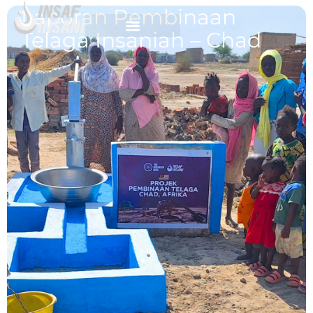
Laporan Pembinaan
Telaga Insaniah – Chad