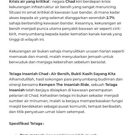
Krisis air yang kritikal
: negara
Chad
kini berdepan krisis
kekurangan infrastruktur air bersih yang sangat meruncing.
Situasi ini amat kritikal di kawasan luar bandar, di mana kadar
akses kepada air yang selamat dianggarkan serendah
2.7%
sahaja berbanding kawasan bandar. Kesannya, kekurangan air
bersih menjadi punca utama penyakit bawaan air seperti cirit-
birit, menyumbang kepada kadar kematian kanak-kanak yang
tinggi di wilayah ini.
Kekurangan air bukan sahaja menyulitkan urusan harian seperti
memasak dan mandi, malah menyukarkan jemaah untuk
berwuduk dan menjaga kebersihan sebelum bersolat.
Telaga Insaniah Chad : Air Bersih, Bukti Kasih Sayang Kita
Alhamdulillah, hasil sokongan para penyumbang budiman dan
sinergi bersama
Kempen The Insaniah Ride
, sebuah
Telaga
Insaniah
telah berjaya disiapkan di kawasan penempatan
pelarian di Chad. Kehadiran telaga ini bukan sekadar menjadi
sumber air minuman, malah ia berjaya memperkasakan fungsi
masjid berdekatan sebagai pusat komuniti, tempat beribadah,
dan titik penyatuan umat Islam setempat.
Spesifikasi Telaga :